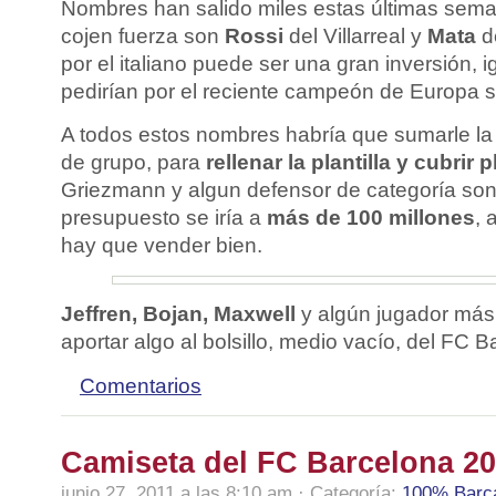
Nombres han salido miles estas últimas sem
cojen fuerza son
Rossi
del Villarreal y
Mata
de
por el italiano puede ser una gran inversión, 
pedirían por el reciente campeón de Europa 
A todos estos nombres habría que sumarle la
de grupo, para
rellenar la plantilla y cubrir 
Griezmann y algun defensor de categoría son 
presupuesto se iría a
más de 100 millones
, 
hay que vender bien.
Jeffren, Bojan, Maxwell
y algún jugador má
aportar algo al bolsillo, medio vacío, del FC B
Comentarios
Camiseta del FC Barcelona 20
junio 27, 2011 a las 8:10 am · Categoría:
100% Barç