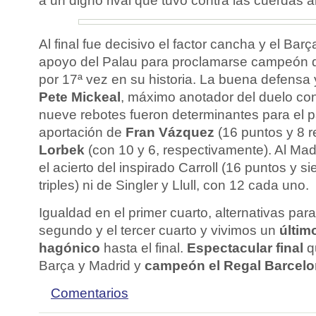
a un digno rival que tuvo contra las cuerdas al
Al final fue decisivo el factor cancha y el Barç
apoyo del Palau para proclamarse campeón d
por 17ª vez en su historia. La buena defensa 
Pete Mickeal
, máximo anotador del duelo co
nueve rebotes fueron determinantes para el p
aportación de
Fran Vázquez
(16 puntos y 8 r
Lorbek
(con 10 y 6, respectivamente). Al Mad
el acierto del inspirado Carroll (16 puntos y 
triples) ni de Singler y Llull, con 12 cada uno.
Igualdad en el primer cuarto, alternativas pa
segundo y el tercer cuarto y vivimos un
últim
hagónico
hasta el final.
Espectacular final
q
Barça y Madrid y
campeón el Regal Barcel
Comentarios