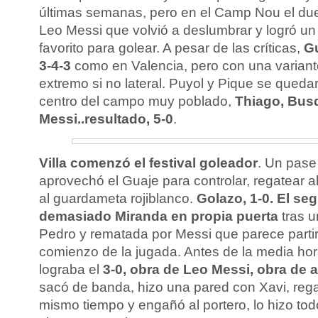
últimas semanas, pero en el Camp Nou el dueñ
Leo Messi que volvió a deslumbrar y logró un h
favorito para golear. A pesar de las críticas,
Gu
3-4-3
como en Valencia, pero con una variante
extremo si no lateral. Puyol y Pique se quedar
centro del campo muy poblado,
Thiago, Busq
Messi..resultado, 5-0
.
Villa comenzó el festival goleador
. Un pase 
aprovechó el Guaje para controlar, regatear al
al guardameta rojiblanco.
Golazo, 1-0. El se
demasiado Miranda en propia puerta
tras u
Pedro y rematada por Messi que parece partir
comienzo de la jugada. Antes de la media hor
lograba el
3-0, obra de Leo Messi, obra de a
sacó de banda, hizo una pared con Xavi, rega
mismo tiempo y engañó al portero, lo hizo to