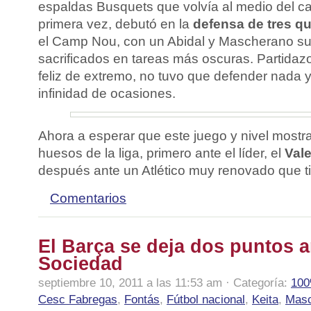
espaldas Busquets que volvía al medio del 
primera vez, debutó en la
defensa de tres q
el Camp Nou, con un Abidal y Mascherano su
sacrificados en tareas más oscuras. Partidazo
feliz de extremo, no tuvo que defender nada 
infinidad de ocasiones.
Ahora a esperar que este juego y nivel most
huesos de la liga, primero ante el líder, el
Vale
después ante un Atlético muy renovado que t
Comentarios
El Barça se deja dos puntos a
Sociedad
septiembre 10, 2011 a las 11:53 am · Categoría:
100
Cesc Fabregas
,
Fontás
,
Fútbol nacional
,
Keita
,
Masc