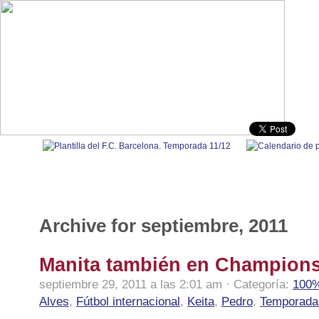
100% Barça
|
Fútbol nacional
|
Fútbol internacional
|
Polidep
Archive for septiembre, 2011
Manita también en Champions
septiembre 29, 2011 a las 2:01 am · Categoría:
100%
Alves
,
Fútbol internacional
,
Keita
,
Pedro
,
Temporada