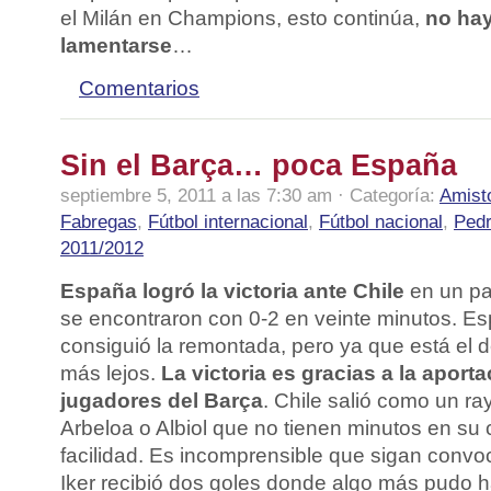
el Milán en Champions, esto continúa,
no hay
lamentarse
…
Comentarios
Sin el Barça… poca España
septiembre 5, 2011 a las 7:30 am · Categoría:
Amist
Fabregas
,
Fútbol internacional
,
Fútbol nacional
,
Ped
2011/2012
España logró la victoria ante Chile
en un pa
se encontraron con 0-2 en veinte minutos. Es
consiguió la remontada, pero ya que está el d
más lejos.
La victoria es gracias a la aporta
jugadores del Barça
. Chile salió como un r
Arbeloa o Albiol que no tienen minutos en su
facilidad. Es incomprensible que sigan convo
Iker recibió dos goles donde algo más pudo h