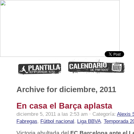
Archive for diciembre, 2011
En casa el Barça aplasta
diciembre 5, 2011 a las 2:53 am · Categoría:
Alexis
Fabregas
,
Fútbol nacional
,
Liga BBVA
,
Temporada 2
Victoria abultada del
FC Barcelona ante el L