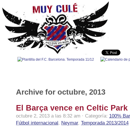
100% Barça
|
Fútbol nacional
|
Fútbol internacional
|
Polidep
Archive for octubre, 2013
El Barça vence en Celtic Park
octubre 2, 2013 a las 8:32 am · Categoría:
100% Ba
Fútbol internacional
,
Neymar
,
Temporada 2013/2014