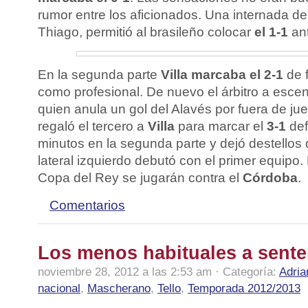
rumor entre los aficionados. Una internada d
Thiago, permitió al brasileño colocar
el 1-1
ant
En la segunda parte
Villa marcaba el 2-1
de f
como profesional. De nuevo el árbitro a escen
quien anula un gol del Alavés por fuera de j
regaló el tercero a
Villa
para marcar el
3-1
def
minutos en la segunda parte y dejó destellos 
lateral izquierdo debutó con el primer equipo. 
Copa del Rey se jugarán contra el
Córdoba
.
Comentarios
Los menos habituales a sente
noviembre 28, 2012 a las 2:53 am · Categoría:
Adria
nacional
,
Mascherano
,
Tello
,
Temporada 2012/2013