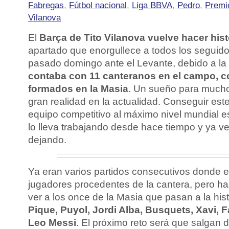
Fabregas
,
Fútbol nacional
,
Liga BBVA
,
Pedro
,
Premi
Vilanova
El
Barça de Tito Vilanova vuelve hacer hist
apartado que enorgullece a todos los seguido
pasado domingo ante el Levante, debido a la 
contaba con 11 canteranos en el campo, 
formados en la Masia
. Un sueño para mucho
gran realidad en la actualidad. Conseguir es
equipo competitivo al máximo nivel mundial es
lo lleva trabajando desde hace tiempo y ya v
dejando.
Ya eran varios partidos consecutivos donde el
jugadores procedentes de la cantera, pero h
ver a los once de la Masia que pasan a la hist
Pique, Puyol, Jordi Alba, Busquets, Xavi, F
Leo Messi
. El próximo reto será que salgan d