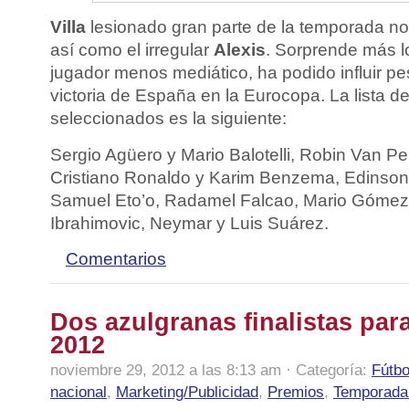
Villa
lesionado gran parte de la temporada no fi
así como el irregular
Alexis
. Sorprende más 
jugador menos mediático, ha podido influir pe
victoria de España en la Eurocopa. La lista d
seleccionados es la siguiente:
Sergio Agüero y Mario Balotelli, Robin Van P
Cristiano Ronaldo y Karim Benzema, Edinson 
Samuel Eto’o, Radamel Falcao, Mario Góme
Ibrahimovic, Neymar y Luis Suárez.
Comentarios
Dos azulgranas finalistas par
2012
noviembre 29, 2012 a las 8:13 am · Categoría:
Fútbo
nacional
,
Marketing/Publicidad
,
Premios
,
Temporada