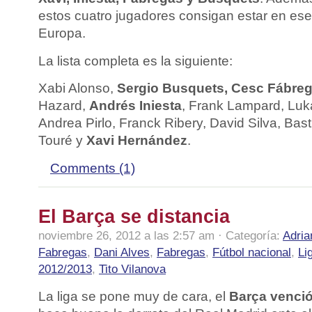
estos cuatro jugadores consigan estar en ese
Europa.
La lista completa es la siguiente:
Xabi Alonso,
Sergio Busquets, Cesc Fábre
Hazard,
Andrés Iniesta
, Frank Lampard, Luka
Andrea Pirlo, Franck Ribery, David Silva, Bas
Touré y
Xavi Hernández
.
Comments (1)
El Barça se distancia
noviembre 26, 2012 a las 2:57 am · Categoría:
Adria
Fabregas
,
Dani Alves
,
Fabregas
,
Fútbol nacional
,
Li
2012/2013
,
Tito Vilanova
La liga se pone muy de cara, el
Barça venció