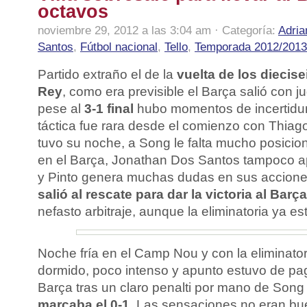
octavos
noviembre 29, 2012 a las 3:04 am · Categoría:
Adria
Santos
,
Fútbol nacional
,
Tello
,
Temporada 2012/2013
Partido extraño el de la
vuelta de los diecis
Rey
, como era previsible el Barça salió con 
pese al
3-1 final
hubo momentos de incertidum
táctica fue rara desde el comienzo con Thiag
tuvo su noche, a Song le falta mucho posicion
en el Barça, Jonathan Dos Santos tampoco a
y Pinto genera muchas dudas en sus accione
salió al rescate para dar la victoria al Barça
nefasto arbitraje, aunque la eliminatoria ya e
Noche fría en el Camp Nou y con la eliminatori
dormido, poco intenso y apunto estuvo de paga
Barça tras un claro penalti por mano de Son
marcaba el 0-1
. Las sensaciones no eran bu