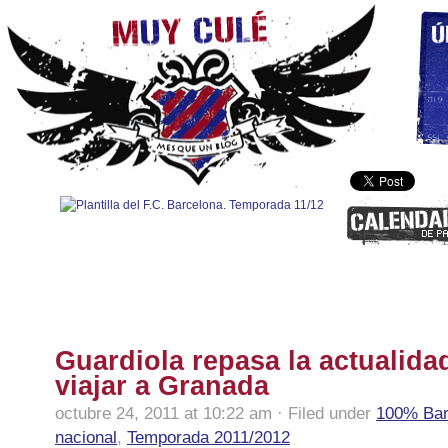
100% Barça
|
Fútbol nacional
|
Fútbol internacional
|
Polidep
Guardiola repasa la actualida
viajar a Granada
octubre 24, 2011 at 10:22 am · Filed under
100% Ba
nacional
,
Temporada 2011/2012